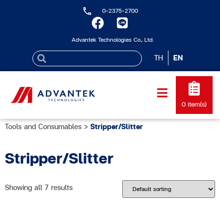
0-2375-2700
Advantek Technologies Co., Ltd.
TH
EN
0
item(s)
Tools and Consumables
>
Stripper/Slitter
Stripper/Slitter
Showing all 7 results